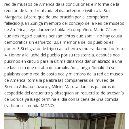
red de museos de América da la conclusiones e informe de la
reunión de la red realizada el día anterior e invita a la Sra.
Margarita Lázaro que de una oración por el compañero
fallecido Juan Zúniga miembro del concejo de la Red de museos
de América ,seguidamente habla el compañero Mario Cáceres
que nos regaló cuatros pensamientos que son: ‘1 no hay causa
democrática sin esfuerzo, 2.La memoria de los pueblos es
poder. 3,Si el grano de trigo cae a tierra y muera da mucho fruto
4, Honor a la lucha del pueblo por su resistencia, después nos
pusimos en círculo para la última dinámica dar un abrazo a una
de las chica que estaba de cumpleaños, luego Ronald da sus
palabras como red de costa rica y miembro de la red de museo
de América, toma la palabra las compañeras del museo de
Boruca Adriana Lázaro y Mileidi Marota dan sus palabras de
despedida del encuentro y obsequian un recuerdito de artesanía
de Boruca ya luego termina el día con la cena de una comida
tradicional llamada MONO.