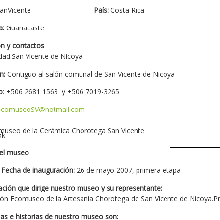
País:
Costa Rica
a:
Guanacaste
ón y contactos
dad:
San Vicente de Nicoya
ón:
Contiguo al salón comunal de San Vicente de Nicoya
o
: +506 2681 1563 y +506 7019-3265
ecomuseoSV@hotmail.com
useo de la Cerámica Chorotega San Vicente
el museo
 Fecha de inauguración:
26 de mayo 2007, primera etapa
ación que dirige nuestro museo y su representante:
ión Ecomuseo de la Artesanía Chorotega de San Vicente de Nicoya.Pr
as e historias de nuestro museo son: