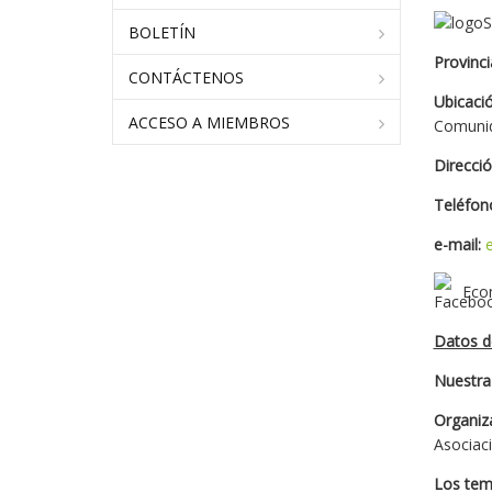
BOLETÍN
Provinci
CONTÁCTENOS
Ubicaci
ACCESO A MIEMBROS
Comuni
Direcci
Teléfon
e-mail:
Ecom
Datos d
Nuestra
Organiz
Asociac
Los tem