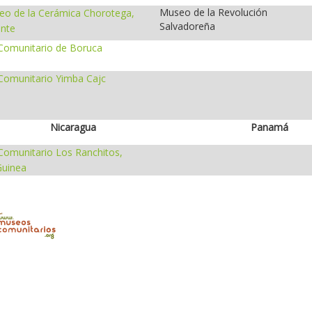
Museo de la Revolución
o de la Cerámica Chorotega,
Salvadoreña
ente
omunitario de Boruca
omunitario Yimba Cajc
Nicaragua
Panamá
omunitario Los Ranchitos,
uinea